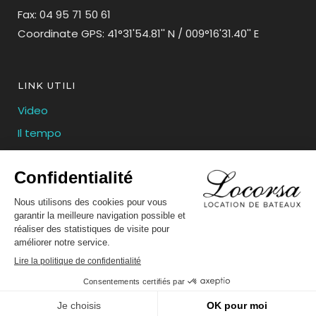
Fax: 04 95 71 50 61
Coordinate GPS: 41°31'54.81'' N / 009°16'31.40'' E
LINK UTILI
Video
Il tempo
Collegamenti
Informazioni legali
Informativa sulla privacy
Realizzato da Corsicaweb